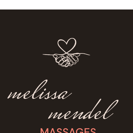
melissa
mendel
MASSAGES