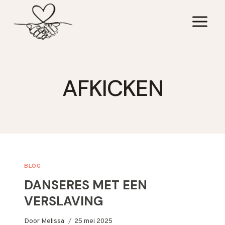
Doorgaan
naar
inhoud
AFKICKEN
BLOG
DANSERES MET EEN
VERSLAVING
Door
Melissa
25 mei 2025