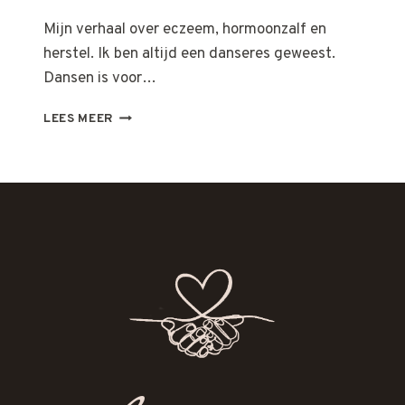
Mijn verhaal over eczeem, hormoonzalf en
herstel. Ik ben altijd een danseres geweest.
Dansen is voor…
DANSERES
LEES MEER
MET
EEN
VERSLAVING