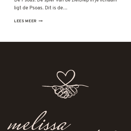
De Psoas: De spier van de zielDiep in je lichaam
ligt de Psoas. Dit is de…
PSOAS
LEES MEER
MASSAGE
melissa