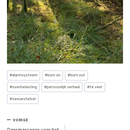
Bericht
#
alarmsysteem
#
burn on
#
burn out
tags:
#
overbelasting
#
persoonlijk verhaal
#
te veel
#
zenuwstelsel
BERICHT
VORIGE