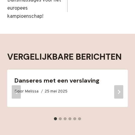
NAVIGATIE
Dansmassages voor het
europees
kampioenschap!
VERGELIJKBARE BERICHTEN
Danseres met een verslaving
Door
Melissa
25 mei 2025