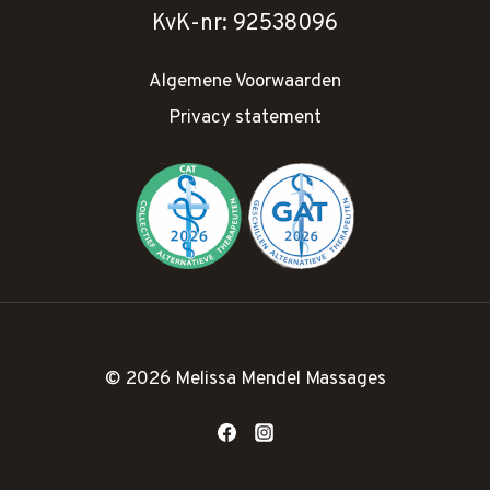
KvK-nr: 92538096
Algemene Voorwaarden
Privacy statement
© 2026 Melissa Mendel Massages