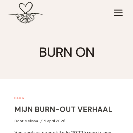
Doorgaan
naar
inhoud
BURN ON
BLOG
MIJN BURN-OUT VERHAAL
Door
Melissa
5 april 2026