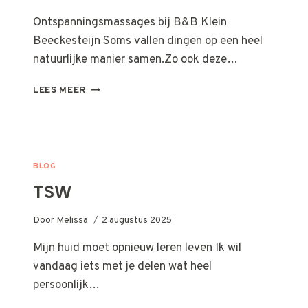
Ontspanningsmassages bij B&B Klein
Beeckesteijn Soms vallen dingen op een heel
natuurlijke manier samen.Zo ook deze…
NIEUWE
LEES MEER
SAMENWERKING
OP
DE
BULT
BLOG
TSW
Door
Melissa
2 augustus 2025
Mijn huid moet opnieuw leren leven Ik wil
vandaag iets met je delen wat heel
persoonlijk…