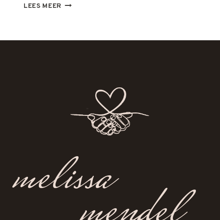
ECZEEM
LEES MEER
melissa
mendel