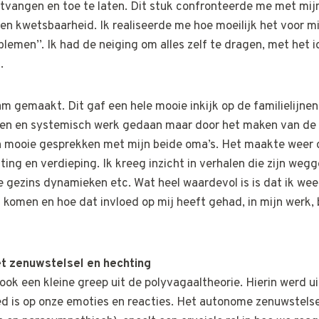
tvangen en toe te laten. Dit stuk confronteerde me met mij
en kwetsbaarheid. Ik realiseerde me hoe moeilijk het voor mi
lemen’’. Ik had de neiging om alles zelf te dragen, met het id
.
 gemaakt. Dit gaf een hele mooie inkijk op de familielijnen.
den en systemisch werk gedaan maar door het maken van de
 mooie gesprekken met mijn beide oma’s. Het maakte weer o
ing en verdieping. Ik kreeg inzicht in verhalen die zijn wegg
e gezins dynamieken etc. Wat heel waardevol is is dat ik we
komen en hoe dat invloed op mij heeft gehad, in mijn werk, b
t zenuwstelsel en hechting
ook een kleine greep uit de polyvagaaltheorie. Hierin werd u
ed is op onze emoties en reacties. Het autonome zenuwstelse