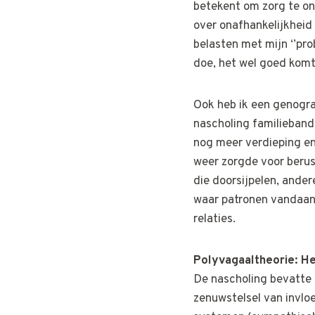
betekent om zorg te on
over onafhankelijkheid 
belasten met mijn ‘’prob
doe, het wel goed komt
Ook heb ik een genogram
nascholing familieban
nog meer verdieping en
weer zorgde voor berust
die doorsijpelen, ander
waar patronen vandaan 
relaties.
Polyvagaaltheorie: He
De nascholing bevatte 
zenuwstelsel van invlo