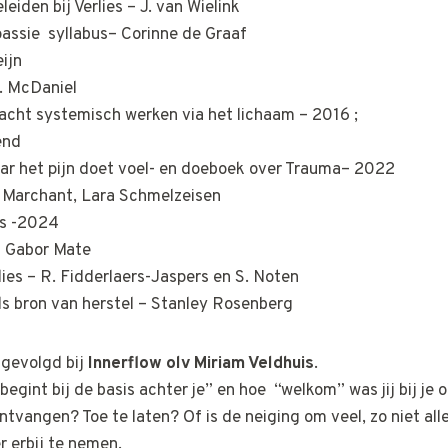
eiden bij Verlies – J. van Wielink
ssie syllabus– Corinne de Graaf
eijn
. McDaniel
acht systemisch werken via het lichaam – 2016 ;
end
ar het pijn doet voel- en doeboek over Trauma– 2022
l Marchant, Lara Schmelzeisen
los -2024
n Gabor Mate
ies – R. Fidderlaers-Jaspers en S. Noten
s bron van herstel – Stanley Rosenberg
 gevolgd bij
Innerflow olv Miriam Veldhuis
.
begint bij de basis achter je” en hoe “welkom” was jij bij je 
ntvangen? Toe te laten? Of is de neiging om veel, zo niet all
r erbij te nemen.