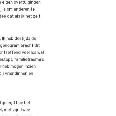
n eigen overtuigingen
j is om anderen te
ee dat als ik het zelf
 Ik heb destijds de
 genogram bracht dit
ntzettend veel los wat
estopt, familietrauma’s
er heb mogen inzien
ij vriendinnen en
itgelegd hoe het
l, met zijn twee