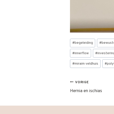
Bericht
#
begeleiding
#
bewust
tags:
#
innerflow
#
investerin
#
miraim veldhuis
#
poly
BERICHT
VORIGE
Hernia en ischias
NAVIGATI