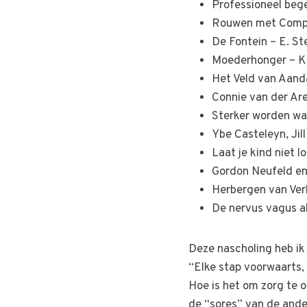
Professioneel begel
Rouwen met Compa
De Fontein – E. St
Moederhonger – K
Het Veld van Aand
Connie van der Ar
Sterker worden wa
Ybe Casteleyn, Jil
Laat je kind niet 
Gordon Neufeld e
Herbergen van Verl
De nervus vagus al
Deze nascholing heb ik
“Elke stap voorwaarts, 
Hoe is het om zorg te o
de “sores” van de ande