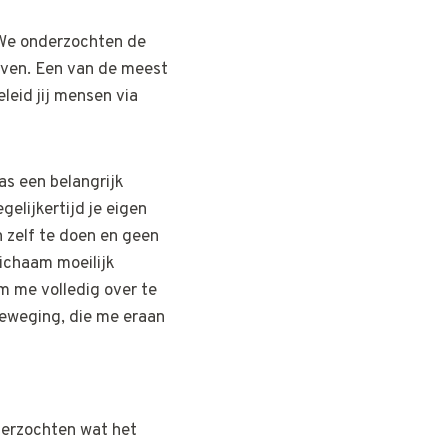
 We onderzochten de
even. Een van de meest
eid jij mensen via
as een belangrijk
egelijkertijd je eigen
 zelf te doen en geen
lichaam moeilijk
m me volledig over te
eweging, die me eraan
derzochten wat het