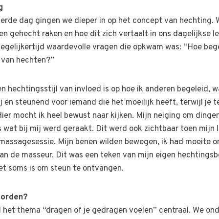
g
erde dag gingen we dieper in op het concept van hechting.
 gehecht raken en hoe dit zich vertaalt in ons dagelijkse l
egelijkertijd waardevolle vragen die opkwam was: “Hoe begel
r van hechten?”
n hechtingsstijl van invloed is op hoe ik anderen begeleid, w
bij en steunend voor iemand die het moeilijk heeft, terwijl je t
ier mocht ik heel bewust naar kijken. Mijn neiging om dingen
s wat bij mij werd geraakt. Dit werd ook zichtbaar toen mijn 
massagesessie. Mijn benen wilden bewegen, ik had moeite o
n de masseur. Dit was een teken van mijn eigen hechtingsb
het soms is om steun te ontvangen.
worden?
 het thema “dragen of je gedragen voelen” centraal. We on