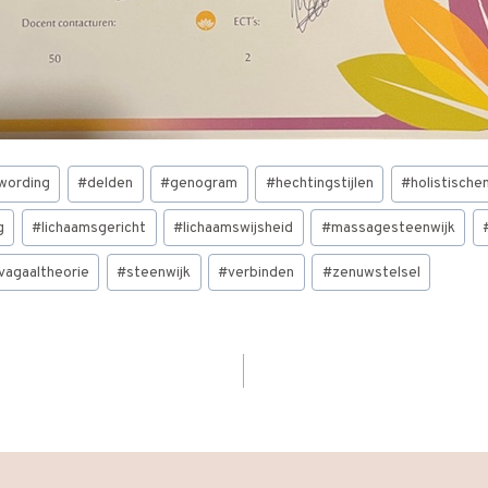
wording
#
delden
#
genogram
#
hechtingstijlen
#
holistisch
g
#
lichaamsgericht
#
lichaamswijsheid
#
massagesteenwijk
vagaaltheorie
#
steenwijk
#
verbinden
#
zenuwstelsel
E