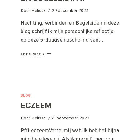
Door
Melissa
29 december 2024
Hechting, Verbinden en BegeleidenIn deze
blog schrijf ik mijn persoonlijke reflectie
op deze 5-daagse nascholing van…
HECHTING,
LEES MEER
VERBINDEN
EN
BEGELEIDING
BLOG
ECZEEM
Door
Melissa
21 september 2023
Pfff eczeemVertel mij wat..Ik heb het bijna
mijn hele leven al.Als ik mezelf toen zou