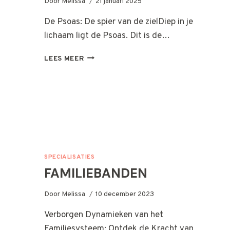
Door
Melissa
21 januari 2025
De Psoas: De spier van de zielDiep in je
lichaam ligt de Psoas. Dit is de…
PSOAS
LEES MEER
MASSAGE
SPECIALISATIES
FAMILIEBANDEN
Door
Melissa
10 december 2023
Verborgen Dynamieken van het
Familiesysteem: Ontdek de Kracht van