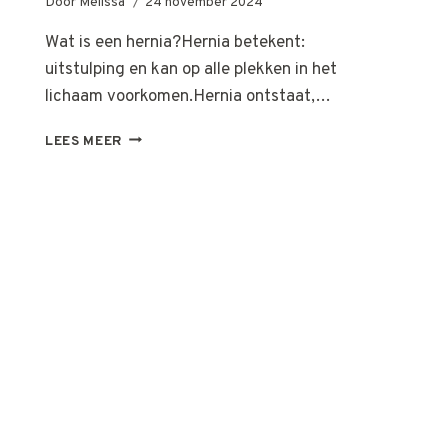
Door
Melissa
24 november 2024
Wat is een hernia?Hernia betekent:
uitstulping en kan op alle plekken in het
lichaam voorkomen.Hernia ontstaat,…
HERNIA
LEES MEER
EN
ISCHIAS