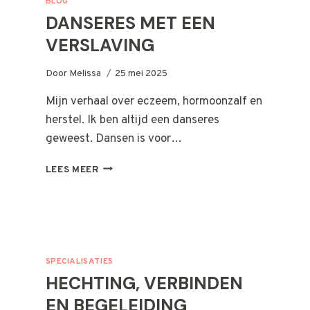
BLOG
DANSERES MET EEN
VERSLAVING
Door
Melissa
25 mei 2025
Mijn verhaal over eczeem, hormoonzalf en
herstel. Ik ben altijd een danseres
geweest. Dansen is voor…
DANSERES
LEES MEER
MET
EEN
VERSLAVING
SPECIALISATIES
HECHTING, VERBINDEN
EN BEGELEIDING