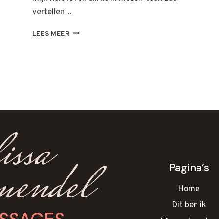
vertellen…
ECZEEM
LEES MEER
issa
mendel
Pagina’s
Home
Dit ben ik